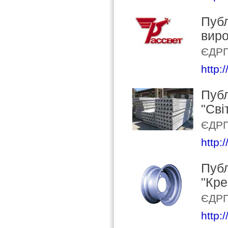
Публ
вир
ЄДРП
http:
Публ
"Сві
ЄДРП
http:
Публ
"Кре
ЄДРП
http: