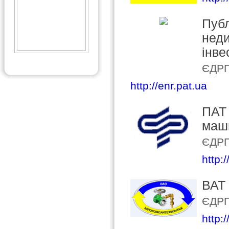
Публ
неди
інве
ЄДРП
http://enr.pat.ua
ПАТ 
маш
ЄДРП
http:
ВАТ 
ЄДРП
http: