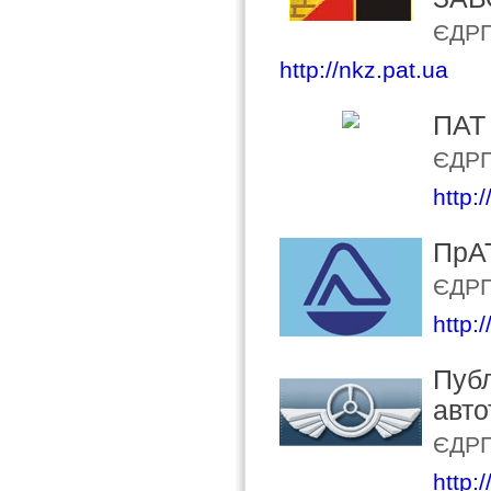
ЄДРП
http://nkz.pat.ua
ПАТ 
ЄДРП
http:/
ПрА
ЄДРП
http:
Публ
авто
ЄДРП
http: