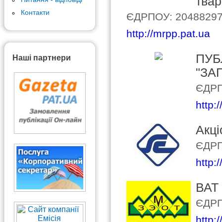
твар
Контакти
ЄДРПОУ: 2048829
http://mrpp.pat.ua
ПУБ
Наші партнери
"ЗА
ЄДРП
http:
Акці
ЄДРП
http:
ВАТ 
ЄДРП
http: