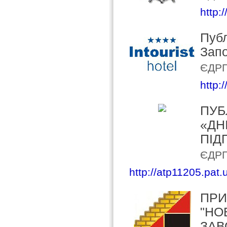
http:/
Публ
Зап
ЄДРП
http:/
ПУБ
«ДН
ПІД
ЄДРП
http://atp11205.pat.
ПРИ
"НО
ЗАВ