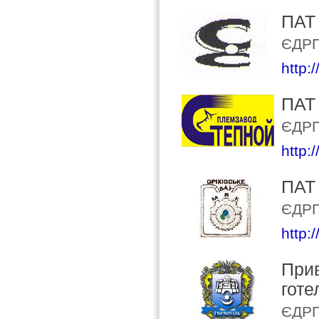
ПАТ
ЄДРП
http:
ПАТ
ЄДРП
http:
ПАТ 
ЄДРП
http:
Прив
готе
ЄДРП